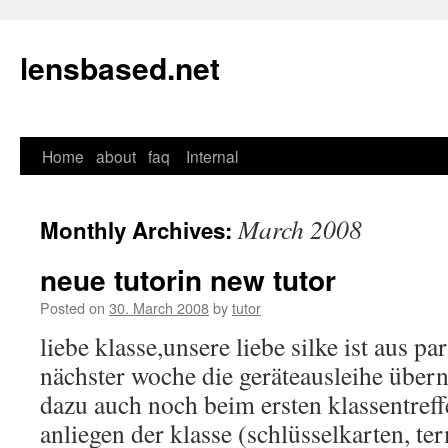
lensbased.net
Home
about
faq
Internal
Skip
to
March 2008
Monthly Archives:
content
neue tutorin new tutor
Posted on
30. March 2008
by
tutor
liebe klasse,unsere liebe silke ist aus p
nächster woche die geräteausleihe über
dazu auch noch beim ersten klassentreff
anliegen der klasse (schlüsselkarten, te