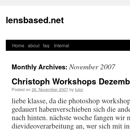
lensbased.net
Home
about
faq
Internal
Skip
to
November 2007
Monthly Archives:
content
Christoph Workshops Dezemb
Posted on
26. November 2007
by
tutor
liebe klasse, da die photoshop workshop
gedauert habenverschieben sich die and
nach hinten. nächste woche fangen wir m
dievideoverarbeitung an, wer sich mit i