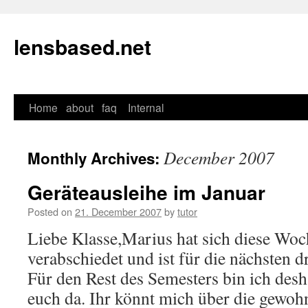
lensbased.net
Home
about
faq
Internal
Skip
to
December 2007
Monthly Archives:
content
Geräteausleihe im Januar
Posted on
21. December 2007
by
tutor
Liebe Klasse,Marius hat sich diese W
verabschiedet und ist für die nächsten 
Für den Rest des Semesters bin ich desh
euch da. Ihr könnt mich über die gewo