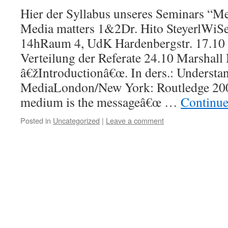
Hier der Syllabus unseres Seminars “M
Media matters 1&2Dr. Hito SteyerlWiS
14hRaum 4, UdK Hardenbergstr. 17.10
Verteilung der Referate 24.10 Marshal
â€žIntroductionâ€œ. In ders.: Understa
MediaLondon/New York: Routledge 200
medium is the messageâ€œ …
Continue
Posted in
Uncategorized
|
Leave a comment