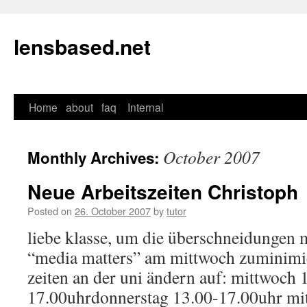
lensbased.net
Home
about
faq
Internal
Skip
to
October 2007
Monthly Archives:
content
Neue Arbeitszeiten Christoph
Posted on
26. October 2007
by
tutor
liebe klasse, um die überschneidungen 
“media matters” am mittwoch zuminimi
zeiten an der uni ändern auf: mittwoch 
17.00uhrdonnerstag 13.00-17.00uhr mi